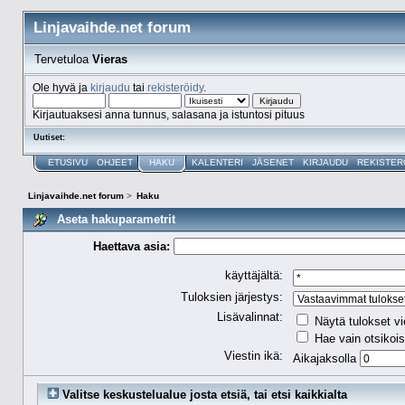
Linjavaihde.net forum
Tervetuloa
Vieras
Ole hyvä ja
kirjaudu
tai
rekisteröidy
.
Kirjautuaksesi anna tunnus, salasana ja istuntosi pituus
Uutiset:
ETUSIVU
OHJEET
HAKU
KALENTERI
JÄSENET
KIRJAUDU
REKISTER
Linjavaihde.net forum
>
Haku
Aseta hakuparametrit
Haettava asia:
käyttäjältä:
Tuloksien järjestys:
Lisävalinnat:
Näytä tulokset vi
Hae vain otsikois
Viestin ikä:
Aikajaksolla
Valitse keskustelualue josta etsiä, tai etsi kaikkialta