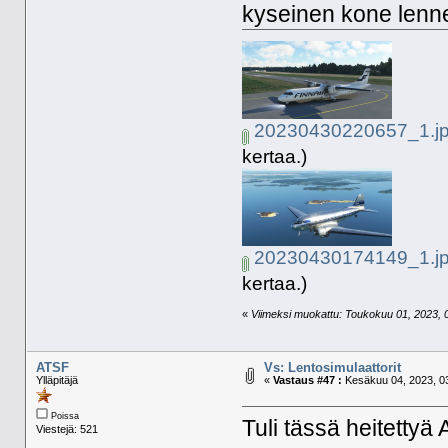
kyseinen kone lenne
20230430220657_1.j
kertaa.)
20230430174149_1.j
kertaa.)
«
Viimeksi muokattu: Toukokuu 01, 2023, 0
ATSF
Vs: Lentosimulaattorit
Ylläpitäjä
«
Vastaus #47 :
Kesäkuu 04, 2023, 03
Poissa
Tuli tässä heitettyä A
Viestejä: 521