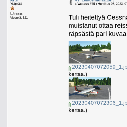
ATSF
Vs: Lentosimulaattorit
Ylläpitäjä
«
Vastaus #45 :
Huhtikuu 07, 2023, 0
Poissa
Tuli heitettyä Cessn
Viestejä: 521
muistanut ottaa reiss
räpsästä pari kuvaa
20230407072059_1.j
kertaa.)
20230407072306_1.j
kertaa.)