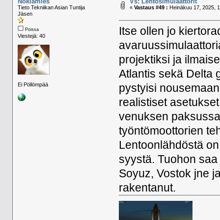
Nokiamies
Vs: Lentosimulaattorit
Tieto Tekniikan Asian Tuntija
«
Vastaus #49 :
Heinäkuu 17, 2025, 1
Jäsen
Itse ollen jo kiertor
Poissa
Viestejä: 40
avaruussimulaattor
projektiksi ja ilmai
Atlantis sekä Delta g
Ei Pöllömpää
pystyisi nousemaan 
realistiset asetukse
venuksen paksussa
työntömoottorien te
Lentoonlähdöstä on 
syystä. Tuohon saa i
Soyuz, Vostok jne j
rakentanut.