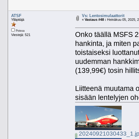
ATSF
Vs: Lentosimulaattorit
Ylläpitäjä
«
Vastaus #48 :
Heinäkuu 05, 2025, 2
Poissa
Onko täällä MSFS 2
Viestejä: 521
hankinta, ja miten 
toistaiseksi luottan
uudemman hankkimis
(139,99€) tosin hilli
Liitteenä muutama 
sisään lentelyjen oh
20240921030433_1.j