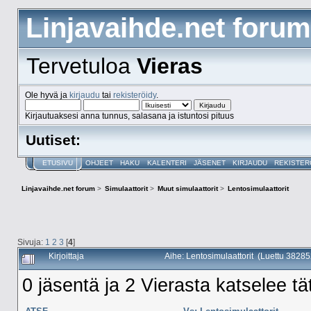
Linjavaihde.net forum
Tervetuloa
Vieras
Ole hyvä ja
kirjaudu
tai
rekisteröidy
.
Kirjautuaksesi anna tunnus, salasana ja istuntosi pituus
Uutiset:
ETUSIVU
OHJEET
HAKU
KALENTERI
JÄSENET
KIRJAUDU
REKISTER
Linjavaihde.net forum
>
Simulaattorit
>
Muut simulaattorit
>
Lentosimulaattorit
Sivuja:
1
2
3
[
4
]
Kirjoittaja
Aihe: Lentosimulaattorit (Luettu 38285
0 jäsentä ja 2 Vierasta katselee tä