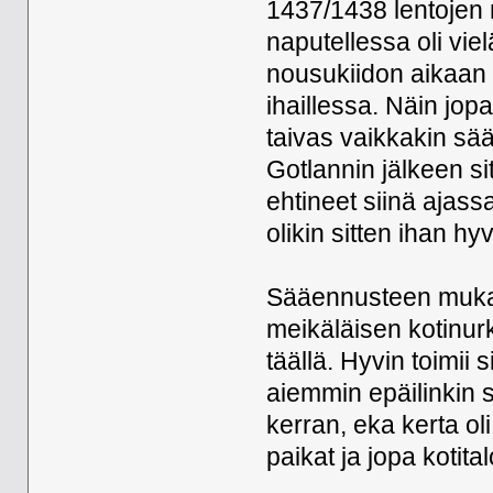
1437/1438 lentojen m
naputellessa oli vie
nousukiidon aikaan i
ihaillessa. Näin jop
taivas vaikkakin sää
Gotlannin jälkeen sit
ehtineet siinä ajass
olikin sitten ihan hyvä
Sääennusteen mukaan
meikäläisen kotinurk
täällä. Hyvin toimii
aiemmin epäilinkin s
kerran, eka kerta ol
paikat ja jopa kotita