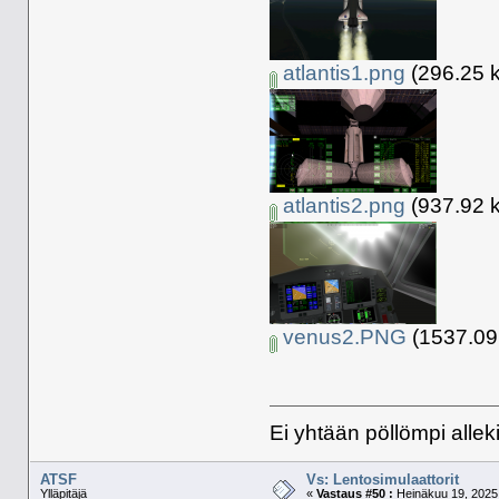
atlantis1.png
(296.25 k
atlantis2.png
(937.92 k
venus2.PNG
(1537.09 
Ei yhtään pöllömpi alleki
ATSF
Vs: Lentosimulaattorit
Ylläpitäjä
«
Vastaus #50 :
Heinäkuu 19, 2025,