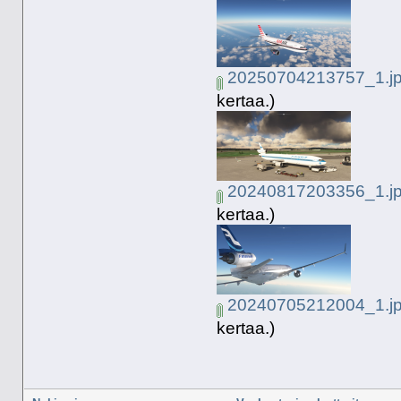
20250704213757_1.j
kertaa.)
20240817203356_1.j
kertaa.)
20240705212004_1.j
kertaa.)