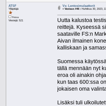
ATSF
Vs: Lentosimulaattorit
Ylläpitäjä
«
Vastaus #46 :
Huhtikuu 30, 2023, 2
Poissa
Uutta kalustoa test
Viestejä: 521
reittejä. Kyseessä s
saataville FS:n Marke
Aivan ilmainen kone 
kalliskaan ja samas
Suomessa käytössä o
tällä mennään nyt kun
eroa oli ainakin ohj
kun taas 600:ssa on
jokaisen oma valint
Lisäksi tuli ulkoilu