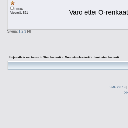
Poissa
Varo ettei O-renkaat
Viestejä: 521
Sivuja:
1
2
3
[
4
]
Linjavaihde.net forum
>
Simulaattorit
>
Muut simulaattorit
>
Lentosimulaattorit
SMF 2.0.19
|
X