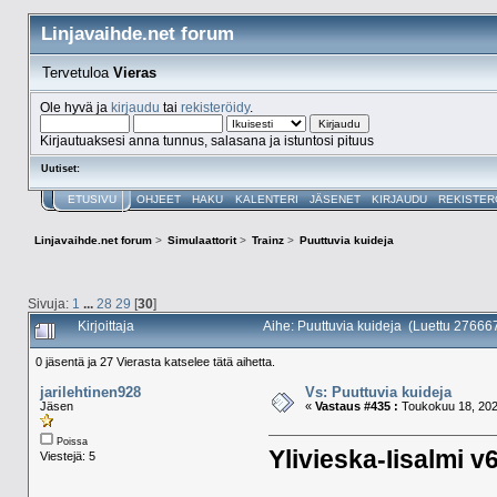
Linjavaihde.net forum
Tervetuloa
Vieras
Ole hyvä ja
kirjaudu
tai
rekisteröidy
.
Kirjautuaksesi anna tunnus, salasana ja istuntosi pituus
Uutiset:
ETUSIVU
OHJEET
HAKU
KALENTERI
JÄSENET
KIRJAUDU
REKISTER
Linjavaihde.net forum
>
Simulaattorit
>
Trainz
>
Puuttuvia kuideja
Sivuja:
1
...
28
29
[
30
]
Kirjoittaja
Aihe: Puuttuvia kuideja (Luettu 27666
0 jäsentä ja 27 Vierasta katselee tätä aihetta.
jarilehtinen928
Vs: Puuttuvia kuideja
Jäsen
«
Vastaus #435 :
Toukokuu 18, 202
Poissa
Ylivieska-Iisalmi v
Viestejä: 5