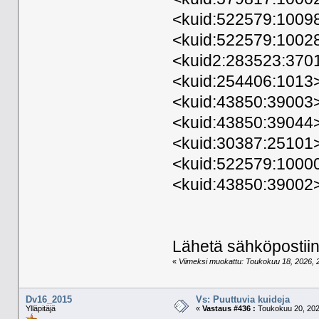
<kuid:522579:1009
<kuid:522579:1002
<kuid2:283523:3701
<kuid:254406:1013>
<kuid:43850:39003>
<kuid:43850:39044
<kuid:30387:25101
<kuid:522579:1000
<kuid:43850:39002
Lähetä sähköposti
«
Viimeksi muokattu: Toukokuu 18, 2026, 20:
Dv16_2015
Vs: Puuttuvia kuideja
Ylläpitäjä
«
Vastaus #436 :
Toukokuu 20, 202