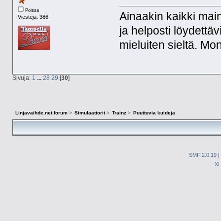
Poissa
Ainaakin kaikki main
Viestejä: 386
ja helposti löydettä
mieluiten sieltä. Mo
Sivuja:
1
...
28
29
[
30
]
Linjavaihde.net forum
>
Simulaattorit
>
Trainz
>
Puuttuvia kuideja
SMF 2.0.19
|
X