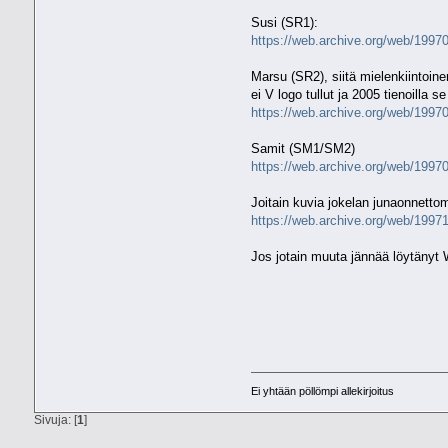
Susi (SR1):
https://web.archive.org/web/1997012
Marsu (SR2), siitä mielenkiintoin
ei V logo tullut ja 2005 tienoilla se
https://web.archive.org/web/1997012
Samit (SM1/SM2)
https://web.archive.org/web/199701
Joitain kuvia jokelan junaonnett
https://web.archive.org/web/199710
Jos jotain muuta jännää löytänyt 
Ei yhtään pöllömpi allekirjoitus
Sivuja: [
1
]