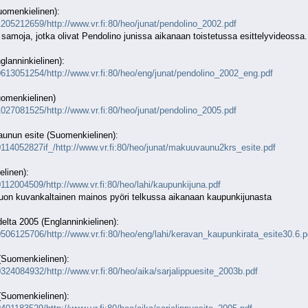
uomenkielinen):
205212659/http://www.vr.fi:80/heo/junat/pendolino_2002.pdf
a samoja, jotka olivat Pendolino junissa aikanaan toistetussa esittelyvideossa.
lanninkielinen):
0613051254/http://www.vr.fi:80/heo/eng/junat/pendolino_2002_eng.pdf
uomenkielinen)
027081525/http://www.vr.fi:80/heo/junat/pendolino_2005.pdf
unun esite (Suomenkielinen):
0114052827if_/http://www.vr.fi:80/heo/junat/makuuvaunu2krs_esite.pdf
linen):
112004509/http://www.vr.fi:80/heo/lahi/kaupunkijuna.pdf
tuon kuvankaltainen mainos pyöri telkussa aikanaan kaupunkijunasta
elta 2005 (Englanninkielinen):
506125706/http://www.vr.fi:80/heo/eng/lahi/keravan_kaupunkirata_esite30.6.p
 (Suomenkielinen):
324084932/http://www.vr.fi:80/heo/aika/sarjalippuesite_2003b.pdf
 (Suomenkielinen):