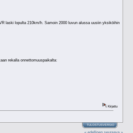
 VR laski lopulta 210km/h. Samoin 2000 luvun alussa uusiin yksiköihin
kaan rekalla onnettomuuspaikalta:
Kirjattu
TULOSTUSVERSIO
« edellinen
seuraava »