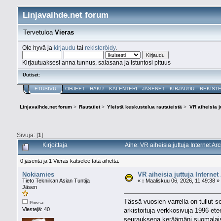
Linjavaihde.net forum
Tervetuloa
Vieras
Ole hyvä ja
kirjaudu
tai
rekisteröidy
.
Kirjautuaksesi anna tunnus, salasana ja istuntosi pituus
Uutiset:
ETUSIVU
OHJEET
HAKU
KALENTERI
JÄSENET
KIRJAUDU
REKIST
Linjavaihde.net forum
>
Rautatiet
>
Yleistä keskustelua rautateistä
>
VR aiheisia 
Sivuja: [
1
]
Kirjoittaja
Aihe: VR aiheisia juttuja Internet 
0 jäsentä ja 1 Vieras katselee tätä aihetta.
Nokiamies
VR aiheisia juttuja Intern
Tieto Tekniikan Asian Tuntija
«
:
Maaliskuu 06, 2026, 11:49:38 »
Jäsen
Tässä vuosien varrella on tullut 
Poissa
Viestejä: 40
arkistoituja verkkosivuja 1996 etee
seurauksena keräämäni suomalaiset I