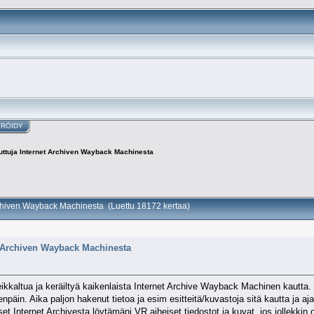
ERÖIDY
juttuja Internet Archiven Wayback Machinesta
Archiven Wayback Machinesta (Luettu 18172 kertaa)
et Archiven Wayback Machinesta
seikkaltua ja keräiltyä kaikenlaista Internet Archive Wayback Machinen kautta
npäin. Aika paljon hakenut tietoa ja esim esitteitä/kuvastoja sitä kautta ja aj
nternet Archivesta löytämäni VR aiheiset tiedostot ja kuvat, jos jollekkin olis