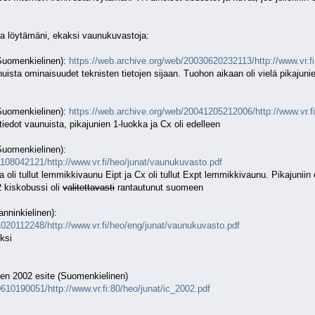
ta löytämäni, ekaksi vaunukuvastoja:
Suomenkielinen):
https://web.archive.org/web/20030620232113/http://www.vr.f
nuista ominaisuudet teknisten tietojen sijaan. Tuohon aikaan oli vielä pikajun
Suomenkielinen):
https://web.archive.org/web/20041205212006/http://www.vr.f
iedot vaunuista, pikajunien 1-luokka ja Cx oli edelleen
uomenkielinen):
1108042121/http://www.vr.fi/heo/junat/vaunukuvasto.pdf
oli tullut lemmikkivaunu Eipt ja Cx oli tullut Expt lemmikkivaunu. Pikajuniin e
kiskobussi oli
valitettavasti
rantautunut suomeen
nninkielinen):
1020112248/http://www.vr.fi/heo/eng/junat/vaunukuvasto.pdf
ksi
oden 2002 esite (Suomenkielinen)
610190051/http://www.vr.fi:80/heo/junat/ic_2002.pdf