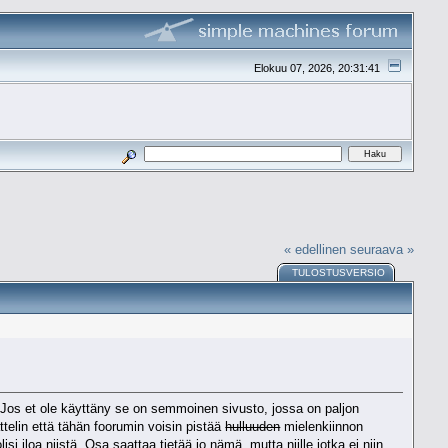
Elokuu 07, 2026, 20:31:41
« edellinen
seuraava »
TULOSTUSVERSIO
. Jos et ole käyttäny se on semmoinen sivusto, jossa on paljon
attelin että tähän foorumin voisin pistää
hulluuden
mielenkiinnon
i iloa niistä. Osa saattaa tietää jo nämä, mutta niille jotka ei niin