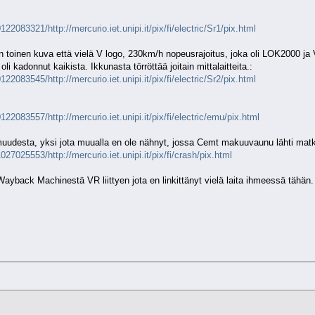
2083321/http://mercurio.iet.unipi.it/pix/fi/electric/Sr1/pix.html
en toinen kuva että vielä V logo, 230km/h nopeusrajoitus, joka oli LOK2000 ja
 oli kadonnut kaikista. Ikkunasta törröttää joitain mittalaitteita.:
2083545/http://mercurio.iet.unipi.it/pix/fi/electric/Sr2/pix.html
22083557/http://mercurio.iet.unipi.it/pix/fi/electric/emu/pix.html
omuudesta, yksi jota muualla en ole nähnyt, jossa Cemt makuuvaunu lähti mat
27025553/http://mercurio.iet.unipi.it/pix/fi/crash/pix.html
Wayback Machinestä VR liittyen jota en linkittänyt vielä laita ihmeessä tähän.