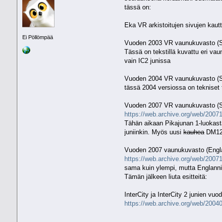
tässä on:
Eka VR arkistoitujen sivujen kaut
Ei Pöllömpää
Vuoden 2003 VR vaunukuvasto (
Tässä on tekstillä kuvattu eri vau
vain IC2 junissa
Vuoden 2004 VR vaunukuvasto (
tässä 2004 versiossa on tekniset t
Vuoden 2007 VR vaunukuvasto (S
https://web.archive.org/web/2007
Tähän aikaan Pikajunan 1-luokasta 
juniinkin. Myös uusi
kauhea
DM12 
Vuoden 2007 vaunukuvasto (Engla
https://web.archive.org/web/2007
sama kuin ylempi, mutta Englanni
Tämän jälkeen liuta esitteitä:
InterCity ja InterCity 2 junien vu
https://web.archive.org/web/20040