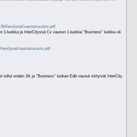
i:80/heo/junat/vaunukuvasto.pdf
ien 1-luokka ja InterCityssä Cx vaunun 1-luokka "Business" luokka oli
i/heo/junat/vaunukuvasto.pdf
i tullut enään 1lk ja "Business" luokan Edb vaunut siirtyivät InterCity