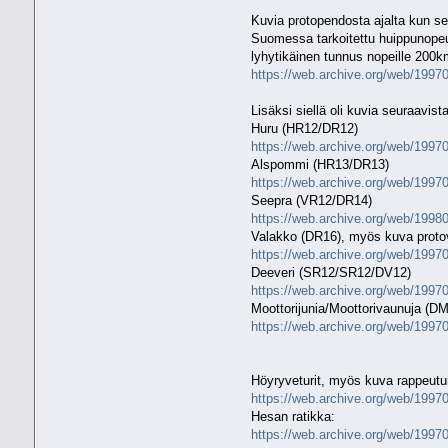
Kuvia protopendosta ajalta kun se 
Suomessa tarkoitettu huippunopeu
lyhytikäinen tunnus nopeille 200km/
https://web.archive.org/web/199702
Lisäksi siellä oli kuvia seuraavista
Huru (HR12/DR12)
https://web.archive.org/web/199701
Alspommi (HR13/DR13)
https://web.archive.org/web/199701
Seepra (VR12/DR14)
https://web.archive.org/web/199802
Valakko (DR16), myös kuva protov
https://web.archive.org/web/199701
Deeveri (SR12/SR12/DV12)
https://web.archive.org/web/199701
Moottorijunia/Moottorivaunuja (
https://web.archive.org/web/199701
Höyryveturit, myös kuva rappeutu
https://web.archive.org/web/199701
Hesan ratikka:
https://web.archive.org/web/199706