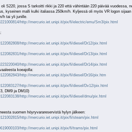
oli S220, jossa S tarkoitti rikki ja 220 että vähintään 220 päivää vuodessa, n
s, kyseinen malli kulki italiassa 250km/h. Kyljessä oli myös VR logon sijaa
h tai yli junille.
21000814/http://mercurio.iet.unipi.it/pix/fi/electric/emu/Sm3/pix.html
:
22082808/http://mercurio.iet.unipi.it/pix/fi/diesel/Dr12/pix.html
22082831/http://mercurio.iet.unipi.it/pix/fi/diesel/Dr13/pix.html
23220040/http://mercurio.iet.unipi.it/pix/fi/diesel/Dr14/pix.html
aaleesta koeajolla:
22082843/http://mercurio.iet.unipi.it/pix/fi/diesel/Dr16/pix.htm
22083127/http://mercurio.iet.unipi.it/pix/fi/diesel/Dv12/pix.html
DM3, DM9 ja DM10)
22083138/http://mercurio.iet.unipi.it/pix/fi/diesel/dmu/pix.html
neesta suomen höyryvarareservistä hylyn jälkeen:
21002815/http://mercurio.iet.unipi.it/pix/fi/steam/pix.html
19000103/http://mercurio.iet.unipi.it/pix/fi/trams/pix.html