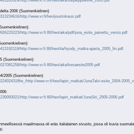
401183529/http://www.vr.fi:80/heo/aika/sarjalippuesite_2005.pdf
odelta 2006 (Suomenkielinen)
313234616/http://www.vr.fi/heo/joustokausi.pdf
 (Suomenkielinen):
926220223/http://www.vr.fi:80/heo/aika/pdf/juna_esite_painettu_versio.pdf
Suomenkielinen):
0413192119/http://www.vr.fi:80/heo/ita/hyody_matka-ajasta_2005_fin.pdf
5 (Suomenkielinen):
1027081258/http://www.vr.fi:80/heo/aika/kesaesite2005.pdf
04/2005 (Suomenkielinen)
0224024318fw_/http://www.vr.fi/heo/lapin_matkat/JunaTalvi-esite_2004-2005_v
2006:
1230093021/http://www.vr.fi:80/heo/lapin_matkat/JunaSki_2005-2006.pdf
 ihmeellisessä maailmassa oli eräs italialainen sivusto, jossa oli kuvia suoma
ti: