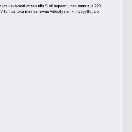
o jos vakavasti ottaen niin S oli nopean junan tunnus ja 220
n V tunnus joka meinasi
vikaa
Velocityä eli kiihtyvyyttä ja oli