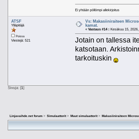
Ei yhtään pöllömpi allekirjoitus
ATSF
Vs: Makasiiniraiteen Micros
kamat.
Ylläpitäjä
«
Vastaus #14 :
Kesäkuu 15, 2026, 
Poissa
Jotain on tallessa it
Viestejä: 521
katsotaan. Arkistoi
tarkoituskin
Sivuja: [
1
]
Linjavaihde.net forum
>
Simulaattorit
>
Muut simulaattorit
>
Makasiiniraiteen Microso