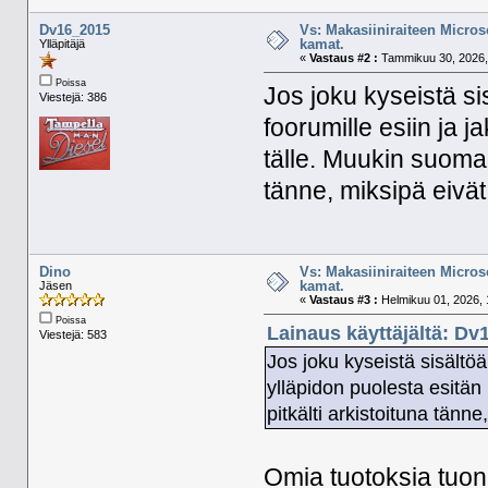
Dv16_2015
Vs: Makasiiniraiteen Micros
kamat.
Ylläpitäjä
«
Vastaus #2 :
Tammikuu 30, 2026,
Poissa
Jos joku kyseistä si
Viestejä: 386
foorumille esiin ja 
tälle. Muukin suomala
tänne, miksipä eivät 
Dino
Vs: Makasiiniraiteen Micros
kamat.
Jäsen
«
Vastaus #3 :
Helmikuu 01, 2026, 
Poissa
Lainaus käyttäjältä: Dv
Viestejä: 583
Jos joku kyseistä sisältöä
ylläpidon puolesta esitän
pitkälti arkistoituna tänne
Omia tuotoksia tuon