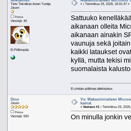
Nokiamies
Makasiiniraiteen Microsoft 
Tieto Tekniikan Asian Tuntija
«
:
Tammikuu 29, 2026, 16:01:47 »
Jäsen
Sattuuko kenelläkää
Poissa
Viestejä: 40
aikanaan olleita Mic
aikanaan ainakin S
vaunuja sekä joitain 
Ei Pöllömpää
kaikki lataukset ovat
kyllä, mutta tekisi m
suomalaista kalust
Ei yhtään pöllömpi allekirjoitus
Dino
Vs: Makasiiniraiteen Micros
kamat.
Jäsen
«
Vastaus #1 :
Tammikuu 29, 2026,
Poissa
On minulla jonkin ve
Viestejä: 583