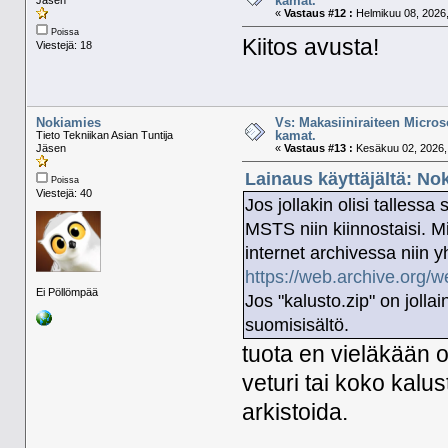
kamat.
«
Vastaus #12 :
Helmikuu 08, 2026,
Poissa
Kiitos avusta!
Viestejä: 18
Nokiamies
Vs: Makasiiniraiteen Micros
kamat.
Tieto Tekniikan Asian Tuntija
Jäsen
«
Vastaus #13 :
Kesäkuu 02, 2026, 
Lainaus käyttäjältä: No
Poissa
Viestejä: 40
Jos jollakin olisi talles
MSTS niin kiinnostaisi. Mi
internet archivessa niin y
https://web.archive.org/
Ei Pöllömpää
Jos "kalusto.zip" on jollai
suomisisältö.
tuota en vieläkään ol
veturi tai koko kalu
arkistoida.