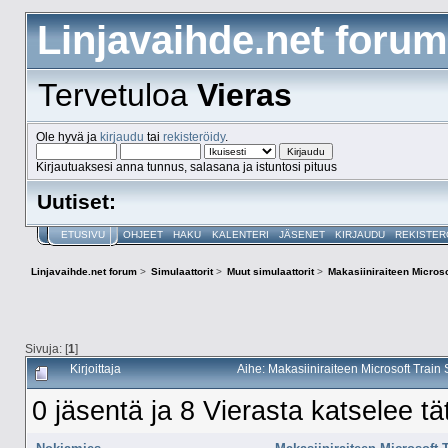
Linjavaihde.net forum
Tervetuloa
Vieras
Ole hyvä ja
kirjaudu
tai
rekisteröidy
.
Kirjautuaksesi anna tunnus, salasana ja istuntosi pituus
Uutiset:
ETUSIVU
OHJEET
HAKU
KALENTERI
JÄSENET
KIRJAUDU
REKISTER
Linjavaihde.net forum
>
Simulaattorit
>
Muut simulaattorit
>
Makasiiniraiteen Microso
Sivuja: [
1
]
Kirjoittaja
Aihe: Makasiiniraiteen Microsoft Train
0 jäsentä ja 8 Vierasta katselee tä