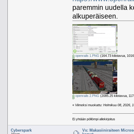
paremmin uudella ko
alkuperäiseen.
openrails 1.PNG
(164.73 kilotavua, 1016
openrails 2.PNG
(2085.25 kilotavua, 117
«
Viimeksi muokattu: Helmikuu 08, 2026, 10
Ei yhtään pöllömpi allekirjoitus
Cyberspark
Vs: Makasiiniraiteen Micros
Jäsen