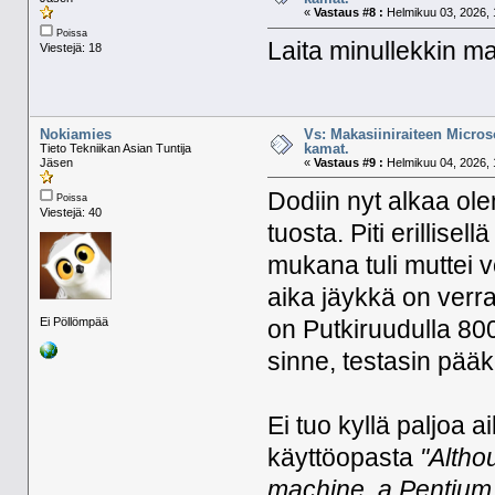
«
Vastaus #8 :
Helmikuu 03, 2026, 
Poissa
Laita minullekkin
Viestejä: 18
Nokiamies
Vs: Makasiiniraiteen Micros
kamat.
Tieto Tekniikan Asian Tuntija
Jäsen
«
Vastaus #9 :
Helmikuu 04, 2026, 
Dodiin nyt alkaa ol
Poissa
Viestejä: 40
tuosta. Piti erillise
mukana tuli muttei v
aika jäykkä on verra
Ei Pöllömpää
on Putkiruudulla 800
sinne, testasin pää
Ei tuo kyllä paljoa 
käyttöopasta
"Altho
machine, a Pentium I