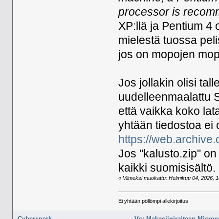
processor is recom
XP:llä ja Pentium 4
mielestä tuossa pel
jos on mopojen mopo
Jos jollakin olisi ta
uudelleenmaalattu S
että vaikka koko lata
yhtään tiedostoa ei o
https://web.archive
Jos "kalusto.zip" on 
kaikki suomisisältö.
«
Viimeksi muokattu: Helmikuu 04, 2026, 18
Ei yhtään pöllömpi allekirjoitus
Cyberspark
Vs: Makasiiniraiteen Micros