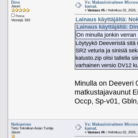
Dino
Vs: Makasiiniraiteen Micros
kamat.
Jäsen
«
Vastaus #5 :
Helmikuu 02, 2026, 
Poissa
Lainaus käyttäjältä: No
Viestejä: 583
Lainaus käyttäjältä: Di
On minulla jonkin verran
Löytyykö Deeveristä sitä 
SR2 veturia ja sinisiä se
kalusto.zip olisi tallella s
varhainen versio DV12 ku
Minulla on Deeveri 0
matkustajavaunut Ein
Occp, Sp-v01, Gbln,
Nokiamies
Vs: Makasiiniraiteen Micros
kamat.
Tieto Tekniikan Asian Tuntija
Jäsen
«
Vastaus #6 :
Helmikuu 02, 2026, 