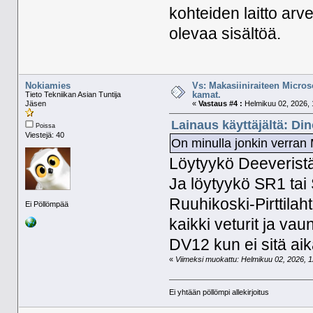
kohteiden laitto arve
olevaa sisältöä.
Nokiamies
Vs: Makasiiniraiteen Micros
kamat.
Tieto Tekniikan Asian Tuntija
Jäsen
«
Vastaus #4 :
Helmikuu 02, 2026, 
Lainaus käyttäjältä: Di
Poissa
Viestejä: 40
On minulla jonkin verran 
Löytyykö Deeveristä
Ja löytyykö SR1 tai 
Ruuhikoski-Pirttilahti
Ei Pöllömpää
kaikki veturit ja vau
DV12 kun ei sitä ai
«
Viimeksi muokattu: Helmikuu 02, 2026, 12
Ei yhtään pöllömpi allekirjoitus