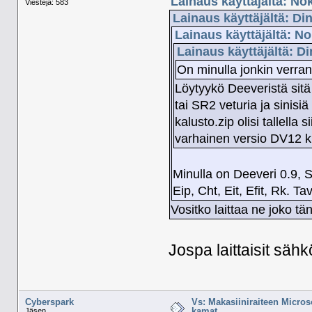
Lainaus käyttäjältä: No
Viestejä: 583
Lainaus käyttäjältä: Di
Lainaus käyttäjältä: N
Lainaus käyttäjältä: D
On minulla jonkin verran
Löytyykö Deeveristä sitä
tai SR2 veturia ja sinisi
kalusto.zip olisi tallella 
varhainen versio DV12 k
Minulla on Deeveri 0.9, S
Eip, Cht, Eit, Efit, Rk. 
Vositko laittaa ne joko tän
Jospa laittaisit sähk
Cyberspark
Vs: Makasiiniraiteen Micros
kamat.
Jäsen