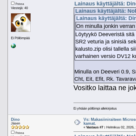
Lainaus käyttäjältä: Di
Poissa
Viestejä: 40
Lainaus käyttäjältä: No
Lainaus käyttäjältä: D
On minulla jonkin verran
Löytyykö Deeveristä sitä 
Ei Pöllömpää
SR2 veturia ja sinisiä se
kalusto.zip olisi tallella s
varhainen versio DV12 ku
Minulla on Deeveri 0.9, S
Cht, Eit, Efit, Rk. Tavar
Vositko laittaa ne jo
Ei yhtään pöllömpi allekirjoitus
Dino
Vs: Makasiiniraiteen Micros
kamat.
Jäsen
«
Vastaus #7 :
Helmikuu 02, 2026, 
Poissa