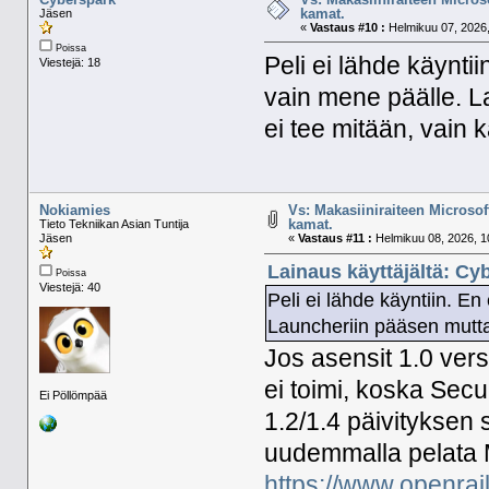
kamat.
Jäsen
«
Vastaus #10 :
Helmikuu 07, 2026,
Poissa
Peli ei lähde käynti
Viestejä: 18
vain mene päälle. L
ei tee mitään, vain 
Nokiamies
Vs: Makasiiniraiteen Microsof
kamat.
Tieto Tekniikan Asian Tuntija
Jäsen
«
Vastaus #11 :
Helmikuu 08, 2026, 1
Lainaus käyttäjältä: Cy
Poissa
Viestejä: 40
Peli ei lähde käyntiin. E
Launcheriin pääsen mutta 
Jos asensit 1.0 ver
ei toimi, koska Sec
Ei Pöllömpää
1.2/1.4 päivityksen 
uudemmalla pelata 
https://www.openrail