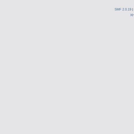
SMF 2.0.19
|
X