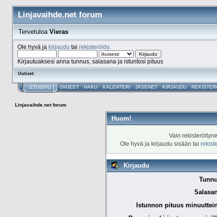
Linjavaihde.net forum
Tervetuloa
Vieras
Ole hyvä ja
kirjaudu
tai
rekisteröidy
.
Kirjautuaksesi anna tunnus, salasana ja istuntosi pituus
Uutiset:
ETUSIVU
OHJEET
HAKU
KALENTERI
JÄSENET
KIRJAUDU
REKISTER
Linjavaihde.net forum
Huom!
Vain rekisteröityn
Ole hyvä ja kirjaudu sisään tai
rekist
Kirjaudu
Tunnu
Salasan
Istunnon pituus minuuttei