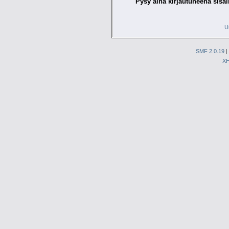
Pysy aina kirjautuneena sisäl
U
SMF 2.0.19
|
X