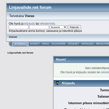
Linjavaihde.net forum
Tervetuloa
Vieras
Ole hyvä ja
kirjaudu
tai
rekisteröidy
.
Kirjautuaksesi anna tunnus, salasana ja istuntosi pituus
Uutiset:
ETUSIVU
OHJEET
HAKU
KALENTERI
JÄSENET
KIRJAUDU
REKISTER
Linjavaihde.net forum
Huom!
Vain rekisteröityn
Ole hyvä ja kirjaudu sisään tai
rekist
Kirjaudu
Tunnu
Salasan
Istunnon pituus minuuttei