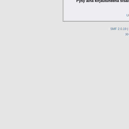
Pysy aina kirjautuneena sisäl
U
SMF 2.0.19
|
X