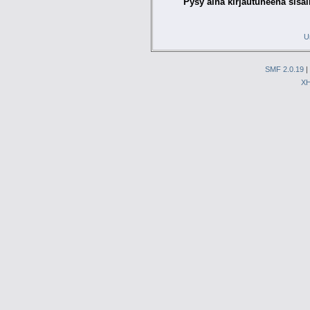
Pysy aina kirjautuneena sisäl
U
SMF 2.0.19
|
X