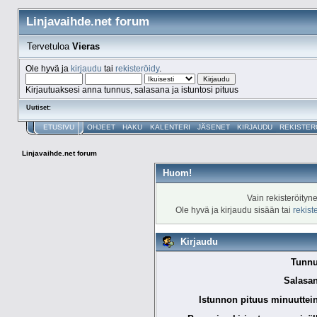
Linjavaihde.net forum
Tervetuloa
Vieras
Ole hyvä ja
kirjaudu
tai
rekisteröidy
.
Kirjautuaksesi anna tunnus, salasana ja istuntosi pituus
Uutiset:
ETUSIVU
OHJEET
HAKU
KALENTERI
JÄSENET
KIRJAUDU
REKISTER
Linjavaihde.net forum
Huom!
Vain rekisteröityn
Ole hyvä ja kirjaudu sisään tai
rekist
Kirjaudu
Tunnu
Salasan
Istunnon pituus minuuttei