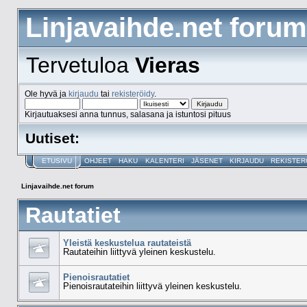
Linjavaihde.net forum
Tervetuloa
Vieras
Ole hyvä ja
kirjaudu
tai
rekisteröidy
.
Kirjautuaksesi anna tunnus, salasana ja istuntosi pituus
Uutiset:
ETUSIVU
OHJEET
HAKU
KALENTERI
JÄSENET
KIRJAUDU
REKISTER
Linjavaihde.net forum
Rautatiet
Yleistä keskustelua rautateistä
Rautateihin liittyvä yleinen keskustelu.
Pienoisrautatiet
Pienoisrautateihin liittyvä yleinen keskustelu.