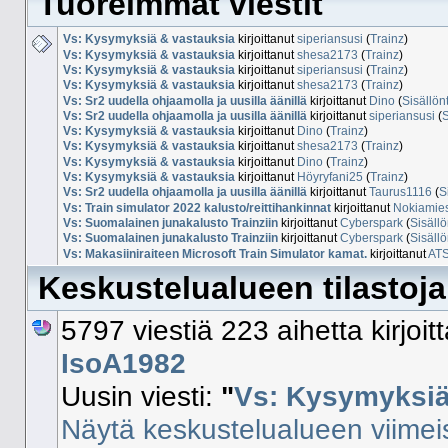
Tuoreimmat viestit
Vs: Kysymyksiä & vastauksia
kirjoittanut
siperiansusi
(
Trainz
)
Vs: Kysymyksiä & vastauksia
kirjoittanut
shesa2173
(
Trainz
)
Vs: Kysymyksiä & vastauksia
kirjoittanut
siperiansusi
(
Trainz
)
Vs: Kysymyksiä & vastauksia
kirjoittanut
shesa2173
(
Trainz
)
Vs: Sr2 uudella ohjaamolla ja uusilla äänillä
kirjoittanut
Dino
(
Sisällön
Vs: Sr2 uudella ohjaamolla ja uusilla äänillä
kirjoittanut
siperiansusi
(
S
Vs: Kysymyksiä & vastauksia
kirjoittanut
Dino
(
Trainz
)
Vs: Kysymyksiä & vastauksia
kirjoittanut
shesa2173
(
Trainz
)
Vs: Kysymyksiä & vastauksia
kirjoittanut
Dino
(
Trainz
)
Vs: Kysymyksiä & vastauksia
kirjoittanut
Höyryfani25
(
Trainz
)
Vs: Sr2 uudella ohjaamolla ja uusilla äänillä
kirjoittanut
Taurus1116
(
S
Vs: Train simulator 2022 kalusto/reittihankinnat
kirjoittanut
Nokiamie
Vs: Suomalainen junakalusto Trainziin
kirjoittanut
Cyberspark
(
Sisällö
Vs: Suomalainen junakalusto Trainziin
kirjoittanut
Cyberspark
(
Sisällö
Vs: Makasiiniraiteen Microsoft Train Simulator kamat.
kirjoittanut
AT
Keskustelualueen tilastoja
5797 viestiä 223 aihetta kirjoi
IsoA1982
Uusin viesti:
"
Vs: Kysymyksiä 
Näytä keskustelualueen viimeis