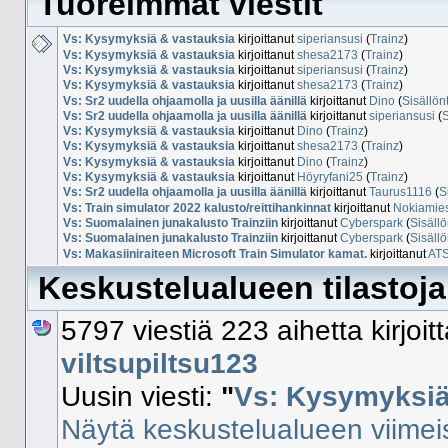
Tuoreimmat viestit
Vs: Kysymyksiä & vastauksia
kirjoittanut
siperiansusi
(
Trainz
)
Vs: Kysymyksiä & vastauksia
kirjoittanut
shesa2173
(
Trainz
)
Vs: Kysymyksiä & vastauksia
kirjoittanut
siperiansusi
(
Trainz
)
Vs: Kysymyksiä & vastauksia
kirjoittanut
shesa2173
(
Trainz
)
Vs: Sr2 uudella ohjaamolla ja uusilla äänillä
kirjoittanut
Dino
(
Sisällön
Vs: Sr2 uudella ohjaamolla ja uusilla äänillä
kirjoittanut
siperiansusi
(
S
Vs: Kysymyksiä & vastauksia
kirjoittanut
Dino
(
Trainz
)
Vs: Kysymyksiä & vastauksia
kirjoittanut
shesa2173
(
Trainz
)
Vs: Kysymyksiä & vastauksia
kirjoittanut
Dino
(
Trainz
)
Vs: Kysymyksiä & vastauksia
kirjoittanut
Höyryfani25
(
Trainz
)
Vs: Sr2 uudella ohjaamolla ja uusilla äänillä
kirjoittanut
Taurus1116
(
S
Vs: Train simulator 2022 kalusto/reittihankinnat
kirjoittanut
Nokiamie
Vs: Suomalainen junakalusto Trainziin
kirjoittanut
Cyberspark
(
Sisällö
Vs: Suomalainen junakalusto Trainziin
kirjoittanut
Cyberspark
(
Sisällö
Vs: Makasiiniraiteen Microsoft Train Simulator kamat.
kirjoittanut
AT
Keskustelualueen tilastoja
5797 viestiä 223 aihetta kirjoi
viltsupiltsu123
Uusin viesti:
"
Vs: Kysymyksiä 
Näytä keskustelualueen viimeis