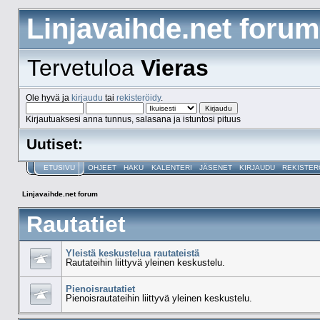
Linjavaihde.net forum
Tervetuloa
Vieras
Ole hyvä ja
kirjaudu
tai
rekisteröidy
.
Kirjautuaksesi anna tunnus, salasana ja istuntosi pituus
Uutiset:
ETUSIVU
OHJEET
HAKU
KALENTERI
JÄSENET
KIRJAUDU
REKISTER
Linjavaihde.net forum
Rautatiet
Yleistä keskustelua rautateistä
Rautateihin liittyvä yleinen keskustelu.
Pienoisrautatiet
Pienoisrautateihin liittyvä yleinen keskustelu.