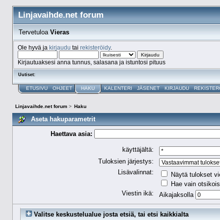
Linjavaihde.net forum
Tervetuloa
Vieras
Ole hyvä ja
kirjaudu
tai
rekisteröidy
.
Kirjautuaksesi anna tunnus, salasana ja istuntosi pituus
Uutiset:
ETUSIVU
OHJEET
HAKU
KALENTERI
JÄSENET
KIRJAUDU
REKISTER
Linjavaihde.net forum
>
Haku
Aseta hakuparametrit
Haettava asia:
käyttäjältä:
Tuloksien järjestys:
Lisävalinnat:
Näytä tulokset vi
Hae vain otsikois
Viestin ikä:
Aikajaksolla
Valitse keskustelualue josta etsiä, tai etsi kaikkialta