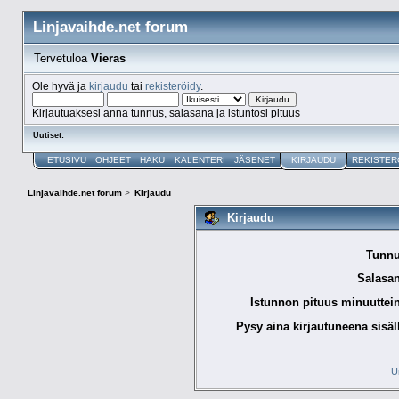
Linjavaihde.net forum
Tervetuloa
Vieras
Ole hyvä ja
kirjaudu
tai
rekisteröidy
.
Kirjautuaksesi anna tunnus, salasana ja istuntosi pituus
Uutiset:
ETUSIVU
OHJEET
HAKU
KALENTERI
JÄSENET
KIRJAUDU
REKISTER
Linjavaihde.net forum
>
Kirjaudu
Kirjaudu
Tunnu
Salasan
Istunnon pituus minuuttei
Pysy aina kirjautuneena sisäl
U