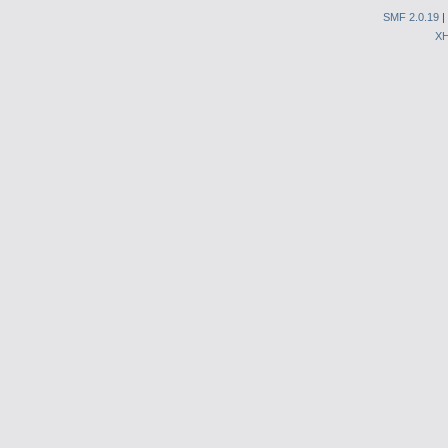
SMF 2.0.19
|
X