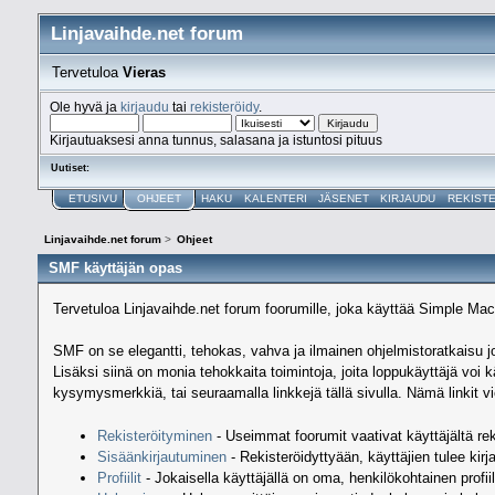
Linjavaihde.net forum
Tervetuloa
Vieras
Ole hyvä ja
kirjaudu
tai
rekisteröidy
.
Kirjautuaksesi anna tunnus, salasana ja istuntosi pituus
Uutiset:
ETUSIVU
OHJEET
HAKU
KALENTERI
JÄSENET
KIRJAUDU
REKIST
Linjavaihde.net forum
>
Ohjeet
SMF käyttäjän opas
Tervetuloa Linjavaihde.net forum foorumille, joka käyttää Simple M
SMF on se elegantti, tehokas, vahva ja ilmainen ohjelmistoratkaisu jol
Lisäksi siinä on monia tehokkaita toimintoja, joita loppukäyttäjä v
kysymysmerkkiä, tai seuraamalla linkkejä tällä sivulla. Nämä linkit v
Rekisteröityminen
- Useimmat foorumit vaativat käyttäjältä rek
Sisäänkirjautuminen
- Rekisteröidyttyään, käyttäjien tulee kir
Profiilit
- Jokaisella käyttäjällä on oma, henkilökohtainen profiil