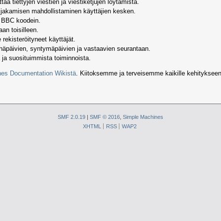
aa tiettyjen viestien ja viestiketjujen löytämistä.
n jakamisen mahdollistaminen käyttäjien kesken.
a BBC koodein.
an toisilleen.
rekisteröityneet käyttäjät.
yhäpäivien, syntymäpäivien ja vastaavien seurantaan.
 ja suosituimmista toiminnoista.
es Documentation Wikistä
. Kiitoksemme ja terveisemme kaikille kehitykseen osa
SMF 2.0.19
|
SMF © 2016
,
Simple Machines
XHTML
RSS
WAP2