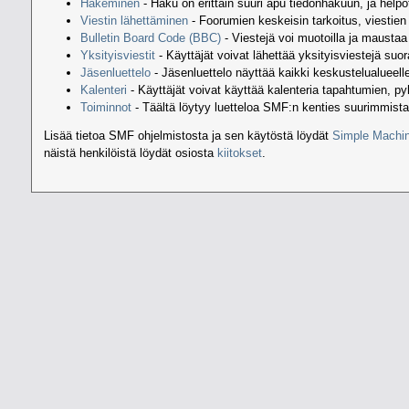
Hakeminen
- Haku on erittäin suuri apu tiedonhakuun, ja helpott
Viestin lähettäminen
- Foorumien keskeisin tarkoitus, viestie
Bulletin Board Code (BBC)
- Viestejä voi muotoilla ja mausta
Yksityisviestit
- Käyttäjät voivat lähettää yksityisviestejä suora
Jäsenluettelo
- Jäsenluettelo näyttää kaikki keskustelualueelle 
Kalenteri
- Käyttäjät voivat käyttää kalenteria tapahtumien, p
Toiminnot
- Täältä löytyy luetteloa SMF:n kenties suurimmista
Lisää tietoa SMF ohjelmistosta ja sen käytöstä löydät
Simple Machin
näistä henkilöistä löydät osiosta
kiitokset
.