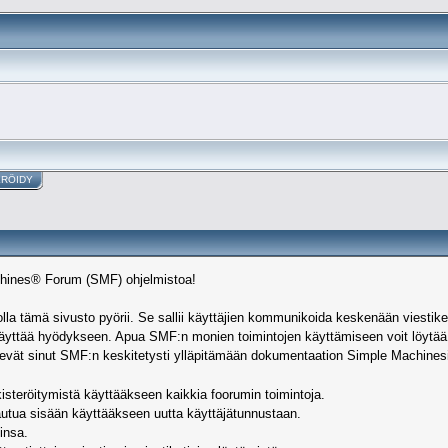
ERÖIDY
achines® Forum (SMF) ohjelmistoa!
la tämä sivusto pyörii. Se sallii käyttäjien kommunikoida keskenään viestiketju
oi käyttää hyödykseen. Apua SMF:n monien toimintojen käyttämiseen voit löyt
ievät sinut SMF:n keskitetysti ylläpitämään dokumentaation Simple Machinesin v
isteröitymistä käyttääkseen kaikkia foorumin toimintoja.
jautua sisään käyttääkseen uutta käyttäjätunnustaan.
insa.