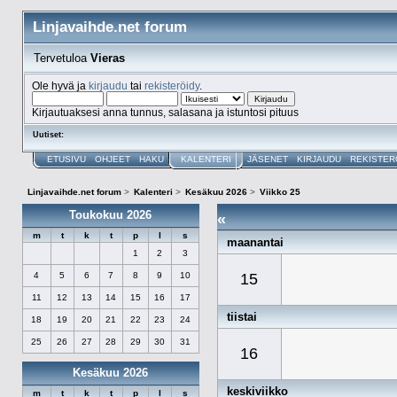
Linjavaihde.net forum
Tervetuloa
Vieras
Ole hyvä ja
kirjaudu
tai
rekisteröidy
.
Kirjautuaksesi anna tunnus, salasana ja istuntosi pituus
Uutiset:
ETUSIVU
OHJEET
HAKU
KALENTERI
JÄSENET
KIRJAUDU
REKISTER
Linjavaihde.net forum
>
Kalenteri
>
Kesäkuu 2026
>
Viikko 25
Toukokuu 2026
«
m
t
k
t
p
l
s
maanantai
1
2
3
4
5
6
7
8
9
10
15
11
12
13
14
15
16
17
tiistai
18
19
20
21
22
23
24
25
26
27
28
29
30
31
16
Kesäkuu 2026
keskiviikko
m
t
k
t
p
l
s