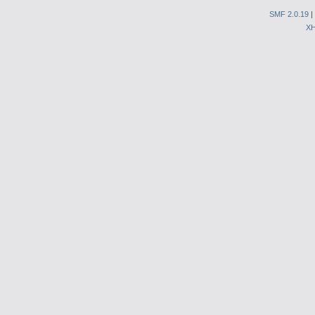
SMF 2.0.19
|
X