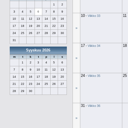
1
2
3
4
5
6
7
8
9
10
11
-
Viikko 33
10
11
12
13
14
15
16
17
18
19
20
21
22
23
»
24
25
26
27
28
29
30
31
17
18
-
Viikko 34
Syyskuu 2026
m
t
k
t
p
l
s
»
1
2
3
4
5
6
7
8
9
10
11
12
13
24
25
-
Viikko 35
14
15
16
17
18
19
20
21
22
23
24
25
26
27
»
28
29
30
31
-
Viikko 36
»