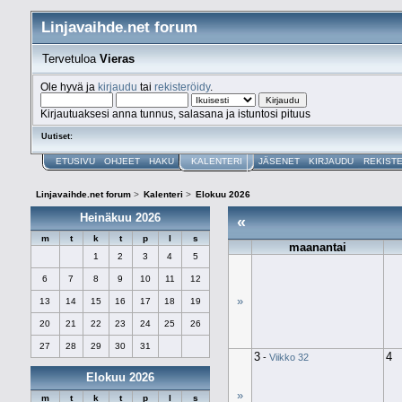
Linjavaihde.net forum
Tervetuloa
Vieras
Ole hyvä ja
kirjaudu
tai
rekisteröidy
.
Kirjautuaksesi anna tunnus, salasana ja istuntosi pituus
Uutiset:
ETUSIVU
OHJEET
HAKU
KALENTERI
JÄSENET
KIRJAUDU
REKIST
Linjavaihde.net forum
>
Kalenteri
>
Elokuu 2026
Heinäkuu 2026
«
m
t
k
t
p
l
s
maanantai
1
2
3
4
5
6
7
8
9
10
11
12
»
13
14
15
16
17
18
19
20
21
22
23
24
25
26
27
28
29
30
31
3
4
-
Viikko 32
Elokuu 2026
»
m
t
k
t
p
l
s