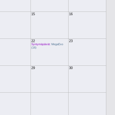
15
16
22
23
Syntymäpäivät:
MegaExo
(16)
29
30