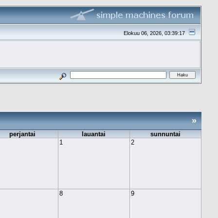
Elokuu 06, 2026, 03:39:17
»
perjantai
lauantai
sunnuntai
1
2
8
9