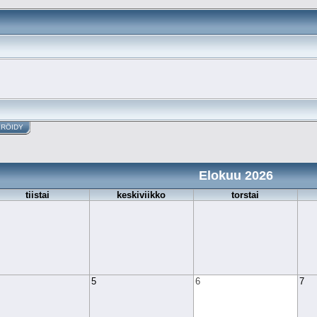
ERÖIDY
Elokuu 2026
tiistai
keskiviikko
torstai
5
6
7