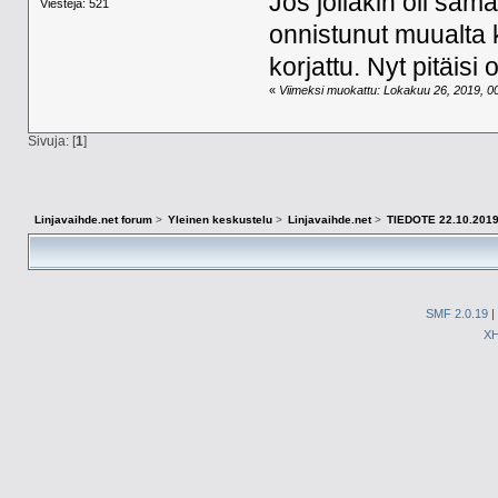
Jos jollakin oli sam
Viestejä: 521
onnistunut muualta k
korjattu. Nyt pitäis
«
Viimeksi muokattu: Lokakuu 26, 2019, 00
Sivuja: [
1
]
Linjavaihde.net forum
>
Yleinen keskustelu
>
Linjavaihde.net
>
TIEDOTE 22.10.2019:
SMF 2.0.19
|
X