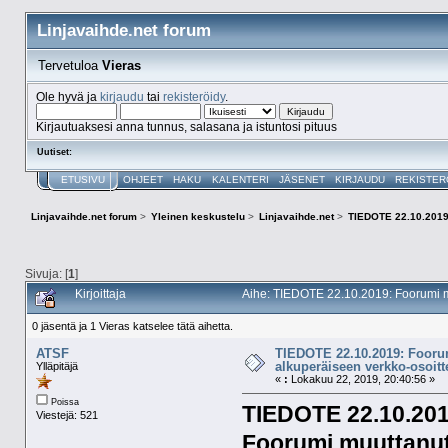
Linjavaihde.net forum
Tervetuloa
Vieras
Ole hyvä ja
kirjaudu
tai
rekisteröidy
.
Kirjautuaksesi anna tunnus, salasana ja istuntosi pituus
Uutiset:
ETUSIVU
OHJEET
HAKU
KALENTERI
JÄSENET
KIRJAUDU
REKISTER
Linjavaihde.net forum
>
Yleinen keskustelu
>
Linjavaihde.net
>
TIEDOTE 22.10.2019:
Sivuja: [
1
]
Kirjoittaja
Aihe: TIEDOTE 22.10.2019: Foorumi m
0 jäsentä ja 1 Vieras katselee tätä aihetta.
ATSF
TIEDOTE 22.10.2019: Foorum
alkuperäiseen verkko-osoit
Ylläpitäjä
«
:
Lokakuu 22, 2019, 20:40:56 »
Poissa
TIEDOTE 22.10.201
Viestejä: 521
Foorumi muuttanut