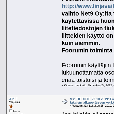
http://www.linjava
vaihto Net9 Oy:lta 
käytettävissä huo
liitetiedostojen ti
liitteiden käyttö 
kuin aiemmin.
Foorumin toiminta 
Foorumin käyttäjiin t
lukuunottamatta oso
enää toistuisi ja to
«
Viimeksi muokattu: Tammikuu 24, 2022, 0
ATSF
Vs: TIEDOTE 22.10.2019: F
takaisin alkuperäiseen verk
Ylläpitäjä
«
Vastaus #1 :
Lokakuu 25, 2019, 2
Poissa