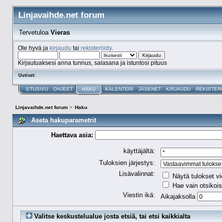
Linjavaihde.net forum
Tervetuloa
Vieras
Ole hyvä ja
kirjaudu
tai
rekisteröidy
.
Kirjautuaksesi anna tunnus, salasana ja istuntosi pituus
Uutiset:
ETUSIVU
OHJEET
HAKU
KALENTERI
JÄSENET
KIRJAUDU
REKISTER
Linjavaihde.net forum
>
Haku
Aseta hakuparametrit
Haettava asia:
käyttäjältä:
Tuloksien järjestys:
Lisävalinnat:
Näytä tulokset vi
Hae vain otsikois
Viestin ikä:
Aikajaksolla
Valitse keskustelualue josta etsiä, tai etsi kaikkialta