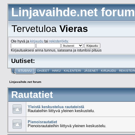
Linjavaihde.net forum
Tervetuloa
Vieras
Ole hyvä ja
kirjaudu
tai
rekisteröidy
.
Kirjautuaksesi anna tunnus, salasana ja istuntosi pituus
Uutiset:
ETUSIVU
OHJEET
HAKU
KALENTERI
JÄSENET
KIRJAUDU
REKISTER
Linjavaihde.net forum
Rautatiet
Yleistä keskustelua rautateistä
Rautateihin liittyvä yleinen keskustelu.
Pienoisrautatiet
Pienoisrautateihin liittyvä yleinen keskustelu.