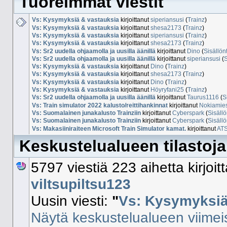
Tuoreimmat viestit
Vs: Kysymyksiä & vastauksia
kirjoittanut
siperiansusi
(
Trainz
)
Vs: Kysymyksiä & vastauksia
kirjoittanut
shesa2173
(
Trainz
)
Vs: Kysymyksiä & vastauksia
kirjoittanut
siperiansusi
(
Trainz
)
Vs: Kysymyksiä & vastauksia
kirjoittanut
shesa2173
(
Trainz
)
Vs: Sr2 uudella ohjaamolla ja uusilla äänillä
kirjoittanut
Dino
(
Sisällön
Vs: Sr2 uudella ohjaamolla ja uusilla äänillä
kirjoittanut
siperiansusi
(
S
Vs: Kysymyksiä & vastauksia
kirjoittanut
Dino
(
Trainz
)
Vs: Kysymyksiä & vastauksia
kirjoittanut
shesa2173
(
Trainz
)
Vs: Kysymyksiä & vastauksia
kirjoittanut
Dino
(
Trainz
)
Vs: Kysymyksiä & vastauksia
kirjoittanut
Höyryfani25
(
Trainz
)
Vs: Sr2 uudella ohjaamolla ja uusilla äänillä
kirjoittanut
Taurus1116
(
S
Vs: Train simulator 2022 kalusto/reittihankinnat
kirjoittanut
Nokiamie
Vs: Suomalainen junakalusto Trainziin
kirjoittanut
Cyberspark
(
Sisällö
Vs: Suomalainen junakalusto Trainziin
kirjoittanut
Cyberspark
(
Sisällö
Vs: Makasiiniraiteen Microsoft Train Simulator kamat.
kirjoittanut
AT
Keskustelualueen tilastoja
5797 viestiä 223 aihetta kirjoi
viltsupiltsu123
Uusin viesti:
"
Vs: Kysymyksiä 
Näytä keskustelualueen viimeis